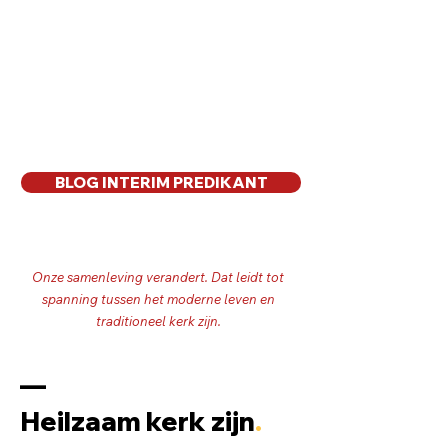
gemeentebegeleider en teamcoach.
Kerken willen heilzame invloed uitoefenen
op de samenleving.
Het doel van Marten:
Kerken helpen hun eigen bijdrage te
leveren aan menswaardig samenleven.
BLOG INTERIM PREDIKANT
Onze samenleving verandert. Dat leidt tot
spanning tussen het moderne leven en
traditioneel kerk zijn.
––
Heilzaam kerk zijn
.