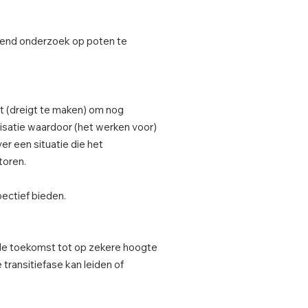
assend onderzoek op poten te
kt (dreigt te maken) om nog
anisatie waardoor (het werken voor)
er een situatie die het
toren.
pectief bieden.
e de toekomst tot op zekere hoogte
transitiefase kan leiden of