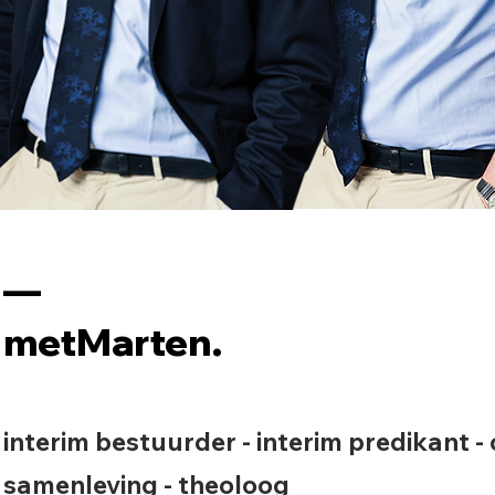
––
metMarten.
interim bestuurder - interim predikant - 
samenleving - theoloog