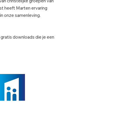
an christelijke groepen van
ast heeft Marten ervaring
 in onze samenleving.
n gratis downloads die je een
erim Bestuurder
n.p.