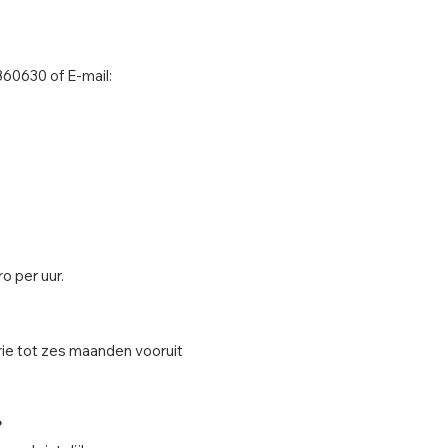
860630 of E-mail:
o per uur.
ie tot zes maanden vooruit
?