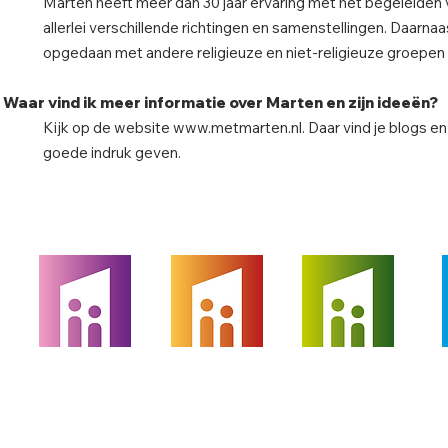
Marten heeft meer dan 30 jaar ervaring met het begeleiden v
allerlei verschillende richtingen en samenstellingen. Daarna
opgedaan met andere religieuze en niet-religieuze groepen
Waar vind ik meer informatie over Marten en zijn ideeën?
Kijk op de website
www.metmarten.nl
. Daar vind je blogs e
goede indruk geven.
Theoloog
Interim
Reli-Consultant
Int
Predikant